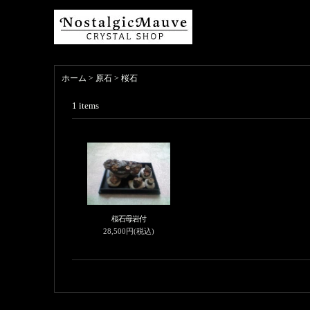
ホーム
>
原石
>
桜石
1
items
桜石母岩付
28,500円(税込)