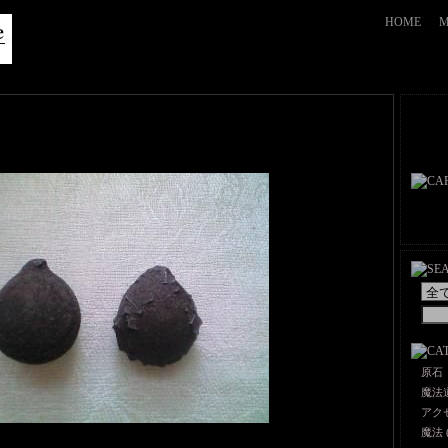
HOME
M
原石
魔法
アク
魔法